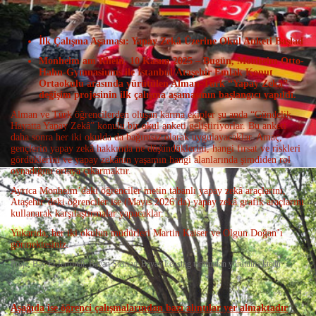
İlk Çalışma Aşaması: Yapay Zekâ Üzerine Okul Anketi Başlad
Monheim am Rhein, 10 Kasım 2025 – Bugün, Monheim Otto-
Hahn-Gymnasiums ile İstanbul/Ataşehir Emlak Konut
Ortaokulu arasında yürütülen Alman-Türk “Yapay Zekâ”
değişim projesinin ilk çalışma aşamasının başlangıcı yapıldı.
Alman ve Türk öğrencilerden oluşan karma ekipler şu anda “Gündelik
Hayatta Yapay Zekâ” konulu bir okul anketi geliştiriyorlar. Bu anketi
daha sonra her iki okulda da bağımsız olarak uygulayacaklar. Amaç,
gençlerin yapay zekâ hakkında ne düşündüklerini, hangi fırsat ve riskleri
gördüklerini ve yapay zekânın yaşamın hangi alanlarında şimdiden rol
oynadığını ortaya çıkarmaktır.
Ayrıca Monheim’daki öğrenciler metin tabanlı yapay zekâ araçlarını,
Ataşehir’deki öğrenciler ise (Mayıs 2026’da) yapay zekâ grafik araçlarını
kullanarak karşılaştırmalar yapacaklar.
Yukarıda, her iki okulun müdürleri Martin Kaiser ve Olgun Doğan’ı
görmektesiniz.
Proje, Bay El Jerroudi, Bayan Stein ve Bayan Lensing tarafından yürütülmektedir
Aşağıda ise öğrenci çalışmalarından bazı alıntılar yer almaktadır