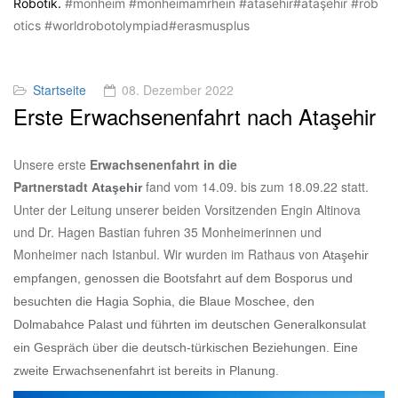
Robotik.
#monheim
#monheimamrhein
#atasehir
#ataşehi̇r
#rob
otics
#worldrobotolympiad
#erasmusplus
Startseite
08. Dezember 2022
Erste Erwachsenenfahrt nach Ataşehir
Unsere erste
Erwachsenenfahrt in die
Partnerstadt
fand vom 14.09. bis zum 18.09.22 statt.
Ataşehir
Unter der Leitung unserer beiden Vorsitzenden Engin Altinova
und Dr. Hagen Bastian fuhren 35 Monheimerinnen und
Monheimer nach Istanbul. Wir wurden im Rathaus von
Ataşehir
empfangen, genossen die Bootsfahrt auf dem Bosporus und
besuchten die Hagia Sophia, die Blaue Moschee, den
Dolmabahce Palast und führten im deutschen Generalkonsulat
ein Gespräch über die deutsch-türkischen Beziehungen. Eine
zweite Erwachsenenfahrt ist bereits in Planung.