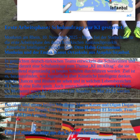
Erste Arbeitsphase: Schulumfrage zur KI gestartet!
Monheim am Rhein, 10. November 2025 – Heute fiel der Startschuss für
die erste Arbeitsphase des deutsch-türkischen Austauschprojekts
„Künstliche Intelligenz“ zwischen dem
Otto-Hahn-Gymnasium
Monheim und der Emlak Konut Ortaokulu aus Ataşehir/Istanbul.
In gemischten deutsch-türkischen Teams entwickeln die Schülerinnen und
Schüler derzeit eine Schulumfrage zum Thema „KI im Alltag“, die sie
anschließend eigenständig in beiden Schulen durchführen werden. Ziel ist
es, herauszufinden, wie Jugendliche über Künstliche Intelligenz denken,
welche Chancen und Risiken sie sehen und in welchen Lebensbereichen
KI bereits eine Rolle spielt. Auch unterschiedliche textbasierte KI Tools
(in Monheim) sowie KI-Grafiktools (in Atasehir im Mai 2026) werden
miteinander verglichen.
Das oben sind unsere beiden Schulleiter Martin Kaiser und Olgun Dogan,
geleitet wird das Projekt von Herrn Dr. Bastian, Herrn El Jerroudi, Frau
Stein und Frau Lensing.
Folgend einige Auszüge aus den Schülerarbeiten: