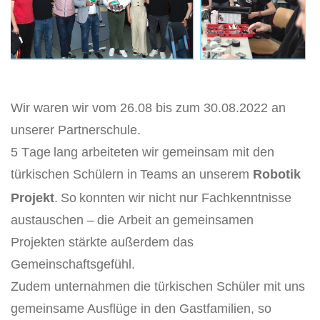
Wir waren wir vom 26.08 bis zum 30.08.2022 an
unserer Partnerschule.
5 T
a
ge
lang arbeitet
en wir gemeinsam mit den
türkischen Schülern i
n
Team
s an unserem
Robotik
Projekt
.
So
konnten wir nicht nur Fachkenntnisse
austauschen
–
die
Arbeit an gemeinsamen
Proj
ekten stärkte außerdem das
Gemeinschaftsgefühl.
Zudem
unternahmen die türkischen Schüler mi
t uns
gemeinsam
e Ausflüge in den Gastfamilien, so