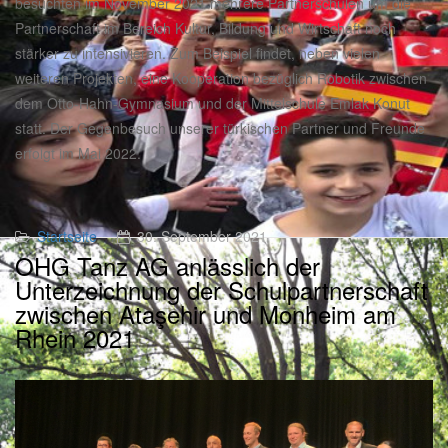
besuchten im November 2021 mehrere Partnerschulen um die
Partnerschaft im Bereich Kultur, Bildung und Wirtschaft noch
stärker zu intensivieren. Zum Beispiel findet, neben vielen
weiteren Projekten, eine Kooperation bezüglich Robotik zwischen
dem Otto-Hahn-Gymnasium und der Mittelschule Emlak Konut
statt. Der Gegenbesuch unserer türkischen Partner und Freunde
erfolgt im Mai 2022.
Startseite
30. September 2021
OHG Tanz AG anlässlich der
Unterzeichnung der Schulpartnerschaft
zwischen Ataşehir und Monheim am
Rhein 2021