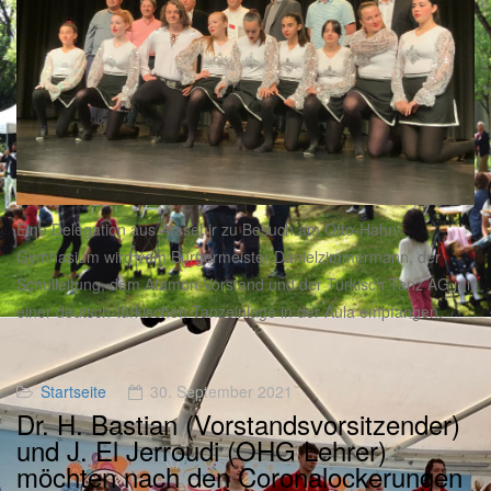
Eine Delegation aus Atasehir zu Besuch am Otto-Hahn-
Gymnasium wird vom Bürgermeister Danielzimmermann, der
Schulleitung, dem Atamon-Vorstand und der Türkisch Tanz AG mit
einer deutsch-türkischen Tanzeinlage in der Aula empfangen.
Startseite
30. September 2021
Dr. H. Bastian (Vorstandsvorsitzender)
und J. El Jerroudi (OHG Lehrer)
möchten nach den Coronalockerungen