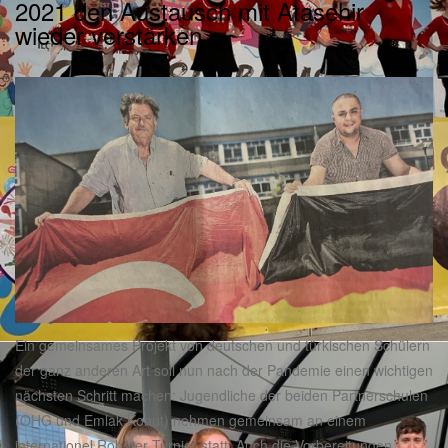
2021 den Austausch mit Atasehir
wieder verstärken
Ein gemeinsames Projekt von deutschen und türkischen Schülern
der ganz anderen Art soll nun nach der Pandemie einen wichtigen
nächsten Schritt machen: Jugendliche der beiden Partnerschulen
(OHG und Emlak Konut) nehmen gemeinsam an einem
internationel Roboter Turnier statt. Auch die Vorbereitungen