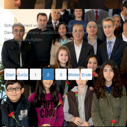
Schuldezernent von Atasehir zu Beusch beim Bürgermeister
Danielzimmermann zwecks Intensivierung des
Schulpartnerschaften.
Seite 2 von 3
Start
Zurück
1
2
3
Weiter
Ende