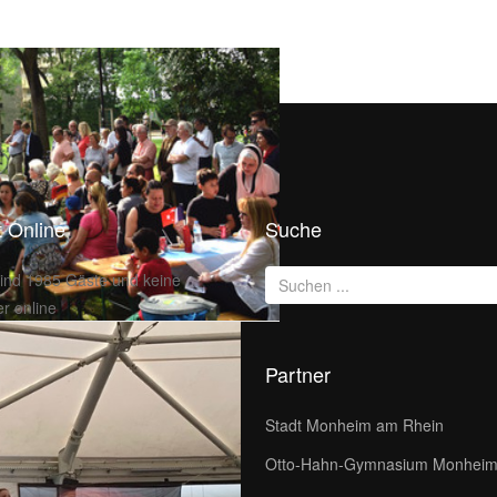
t Online
Suche
sind 1985 Gäste und keine
er online
Partner
Stadt Monheim am Rhein
Otto-Hahn-Gymnasium Monhei