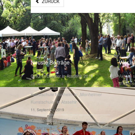
ZURÜCK
Neuste Beiträge
Wer is
OHG-Orchester in Ataşehir 2019
Aktuell 
Mitglied
25. November 2019
Kunstschule Monheim in „Monheimer
Kunstschule“ in Atasehir
11. September 2019
Weltkindertag 2019
02. Mai 2019